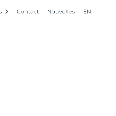
s
Contact
Nouvelles
English
EXPAND
CHILD
go
MENU