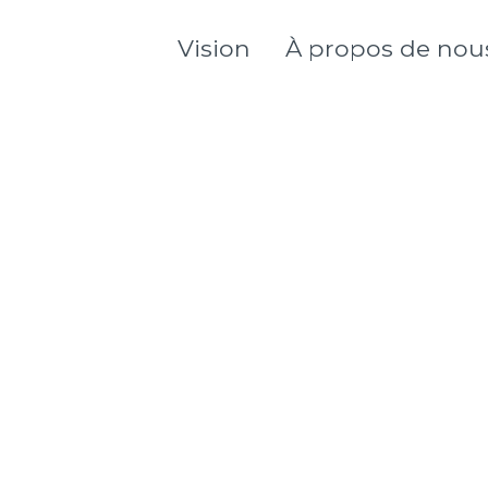
Vision
À propos de nou
À propos de notre lo
Notre Conseil
d’administration
Notre Équipe
Opportunités