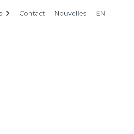
s
Contact
Nouvelles
English
EXPAND
CHILD
go
MENU