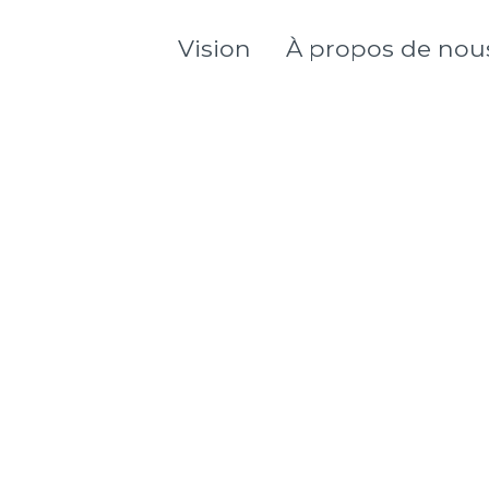
Vision
À propos de nou
À propos de notre lo
Notre Conseil
d’administration
Notre Équipe
Opportunités