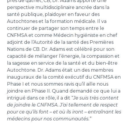
près de qathet, CB, Dr. Adams apporte une
perspective multidisciplinaire ancrée dans la
À propos de notre logo
santé publique, plaidoyer en faveur des
Autochtones et la formation médicale. Il va
Notre Conseil d’administration
continuer de partager son temps entre le
CNFMSA et comme Médecin hygiéniste en chef
Notre Équipe
adjoint de l’Autorité de la santé des Premières
Nations de CB. Dr. Adams est célébré pour son
Opportunités
capacité de mélanger l’énergie, la compassion et
la sagesse en service de la santé et du bien-être
Autochtone. Dr. Adams était un des membres
inauguraux de la comité exécutif du CNFMSA en
Phase I et nous sommes ravis qu’il aille nous
joindre en Phase II. Quand demandé ce que lui a
intrigué dans ce rôle, il a dit “
Je suis très content
de joindre le CNFMSA. J’ai tellement de respect
pour ce qu’ils font – et où ils iront – entraînant les
médecins pour nos communautés.”