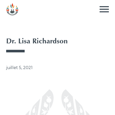
Consortium
national
pour
la
formation
médicale
Dr. Lisa Richardson
en
santé
autochtone
juillet 5, 2021