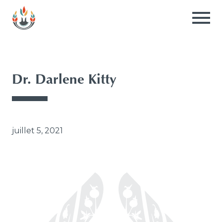
Consortium
national
pour
la
formation
médicale
Dr. Darlene Kitty
en
santé
autochtone
juillet 5, 2021